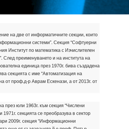
ние на две от информатичните секции, които
“Информационни системи”. Секция “Софтуерни
шния Институт по математика с Изчислителен
”. След преименуването и на института на
зователна единица през 1970г. бива създадена
ява секцията с име “Автоматизация на
 от проф.д-р Аврам Ескенази, а от 2013г. от
на през юли 1963г. към секция “Числени
 1971г. секцията се преобразува в сектор
уари 2009г. секция “Информационни
та още от създаването й е проф. Петър