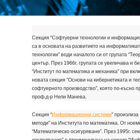
Секция “Софтуерни технологии и информацион
са в основата на развитието на информатика
технологии” води началото си от групата “Тео
център. През 1966г. групата се увеличава и 
“Институт по математика и механика” при вкл
новата секция “Основи на кибернетиката и те
софтуерното производство”, която по-късно п
проф.д-р Нели Манева.
Секция “
Информационни системи
” произлиза
методи” на Института по математика. От ноемв
“Математическо осигуряване”. През 1995г. с
изследвания” е преименувана на секция “Инф