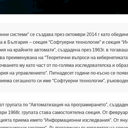
ни системи” се създава през октомври 2014 г като обедине
та в България – секция “Софтуерни технологии” и секция 
рия на крайните автомати”, създадена през 1963г. в тогава
бива преименувана на “Теоретични въпроси на кибернетиката
ючването му като част от по-голяма изследователска и обра
ория на управлението”. Петнадесет години по-късно се появ
риема сегашното си име “Софтуерни технологии”, ръководена
 от групата по “Автоматизация на програмирането”, създаде
ри 1968г. групата става самостоятелна секция. От февруари
екцията приема името “Информационни изследвания”. От ян
ормационни системи”. Дългогодишен ръководител на секция