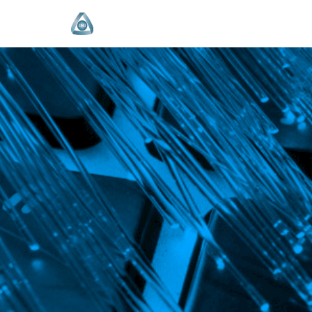
Продължете
към
съдържанието