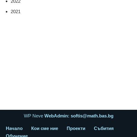
2022
2021
WP Neve
WebAdmin: softis@math.bas.bg
Начало
Кои сме ние
Проекти
Събития
Обучение