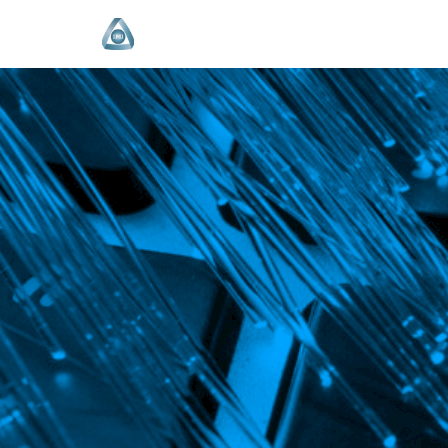
Продължете
към
съдържанието