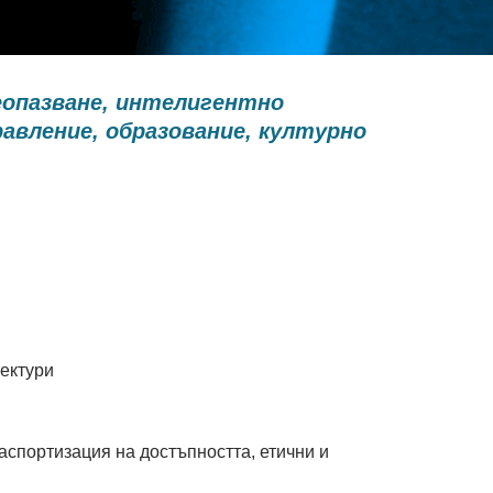
еопазване, интелигентно
равление, образование, културно
тектури
аспортизация на достъпността, етични и